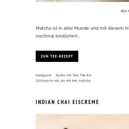
Bild 
Matcha ist in aller Munde und mit diesem 
nochmal köstlicher!…
ZUM TEE-REZEPT
Kategorie:
Süßes mit Tee
,
Tee-Eis
Stichworte:
eis
,
eis mit tee
,
matcha
INDIAN CHAI EISCREME