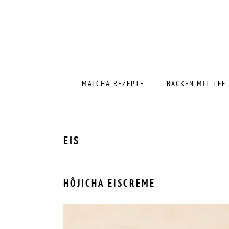
Zur
Zum
Zur
Zur
Hauptnavigation
Inhalt
Seitenspalte
Fußzeile
springen
springen
springen
springen
MATCHA-REZEPTE
BACKEN MIT TEE
EIS
HÔJICHA EISCREME