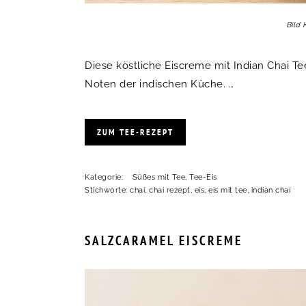
Bild 
Diese köstliche Eiscreme mit Indian Chai T
Noten der indischen Küche. …
ZUM TEE-REZEPT
Kategorie:
Süßes mit Tee
,
Tee-Eis
Stichworte:
chai
,
chai rezept
,
eis
,
eis mit tee
,
indian chai
SALZCARAMEL EISCREME