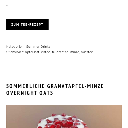
…
ZUM TEE-REZEPT
Kategorie:
Sommer Drinks
Stichworte:
apfelsaft
,
eistee
,
früchtetee
,
minze
,
minztee
SOMMERLICHE GRANATAPFEL-MINZE
OVERNIGHT OATS