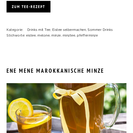
ZUM TEE-REZEPT
Kategorie:
Drinks mit Tee
,
Eistee selbermachen
,
Sommer Drinks
Stichworte:
eistee
,
melone
,
minze
,
minztee
,
pfefferminze
ENE MENE MAROKKANISCHE MINZE