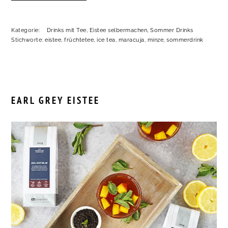
Kategorie:
Drinks mit Tee
,
Eistee selbermachen
,
Sommer Drinks
Stichworte:
eistee
,
früchtetee
,
ice tea
,
maracuja
,
minze
,
sommerdrink
EARL GREY EISTEE