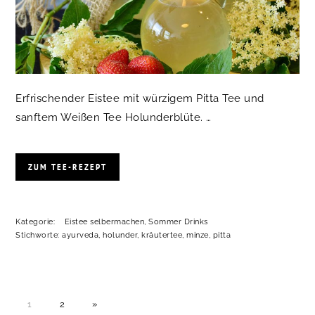
Erfrischender Eistee mit würzigem Pitta Tee und
sanftem Weißen Tee Holunderblüte. …
ZUM TEE-REZEPT
Kategorie:
Eistee selbermachen
,
Sommer Drinks
Stichworte:
ayurveda
,
holunder
,
kräutertee
,
minze
,
pitta
SEITE
SEITE
NÄCHSTE
1
2
»