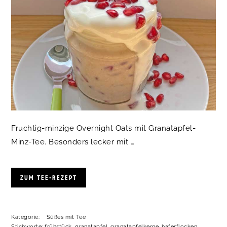
Fruchtig-minzige Overnight Oats mit Granatapfel-
Minz-Tee. Besonders lecker mit …
ZUM TEE-REZEPT
Kategorie:
Süßes mit Tee
Stichworte:
frühstück
,
granatapfel
,
granatapfelkerne
,
haferflocken
,