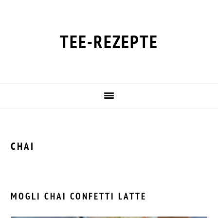
Zur
Zum
Zur
Zur
Hauptnavigation
Inhalt
Seitenspalte
Fußzeile
springen
springen
springen
springen
TEE-REZEPTE
CHAI
MOGLI CHAI CONFETTI LATTE