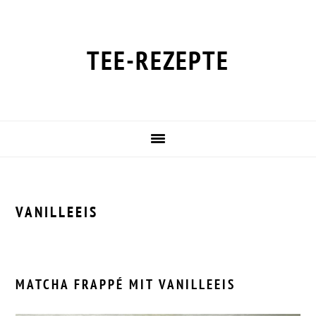
Zur
Zum
Zur
Zur
Hauptnavigation
Inhalt
Seitenspalte
Fußzeile
springen
springen
springen
springen
TEE-REZEPTE
VANILLEEIS
MATCHA FRAPPÉ MIT VANILLEEIS