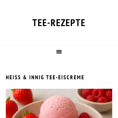
Zur
Zum
Zur
Zur
Hauptnavigation
Inhalt
Seitenspalte
Fußzeile
springen
springen
springen
springen
TEE-REZEPTE
HEISS & INNIG TEE-EISCREME