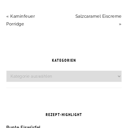
Vorheriger
Nächster
« Kaminfeuer
Salzcaramel Eiscreme
Beitrag:
Beitrag:
Porridge
»
SEITENSPALTE
KATEGORIEN
Kategorien
REZEPT-HIGHLIGHT
Bunte Eiswürfel