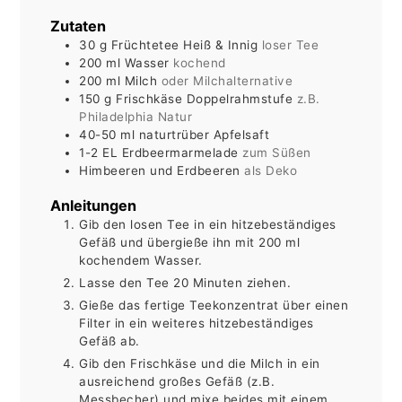
Zutaten
30
g
Früchtetee Heiß & Innig
loser Tee
200
ml
Wasser
kochend
200
ml
Milch
oder Milchalternative
150
g
Frischkäse Doppelrahmstufe
z.B.
Philadelphia Natur
40-50
ml
naturtrüber Apfelsaft
1-2
EL
Erdbeermarmelade
zum Süßen
Himbeeren und Erdbeeren
als Deko
Anleitungen
Gib den losen Tee in ein hitzebeständiges
Gefäß und übergieße ihn mit 200 ml
kochendem Wasser.
Lasse den Tee 20 Minuten ziehen.
Gieße das fertige Teekonzentrat über einen
Filter in ein weiteres hitzebeständiges
Gefäß ab.
Gib den Frischkäse und die Milch in ein
ausreichend großes Gefäß (z.B.
Messbecher) und mixe beides mit einem