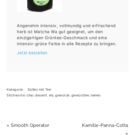
Angenehm intensiv, vollmundig und erfrischend
herb ist Matcha Wa gut geeignet, um den
einzigartigen Grüntee-Geschmack und eine
intensiv-grüne Farbe in alle Rezepte zu bringen.
Jetzt bestellen
Kategorie:
Süßes mit Tee
Stichworte:
chai
,
dessert
,
eis
,
gewürze
,
gewürztee
,
teeeis
Vorheriger
Nächster
« Smooth Operator
Kamille-Panna-Cotta
Beitrag:
Beitrag:
»