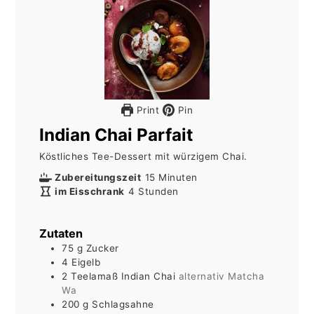
Print
Pin
Indian Chai Parfait
Köstliches Tee-Dessert mit würzigem Chai.
Minuten
Zubereitungszeit
15
Minuten
Stunden
im Eisschrank
4
Stunden
Zutaten
75
g
Zucker
4
Eigelb
2
Teelamaß
Indian Chai
alternativ Matcha
Wa
200
g
Schlagsahne