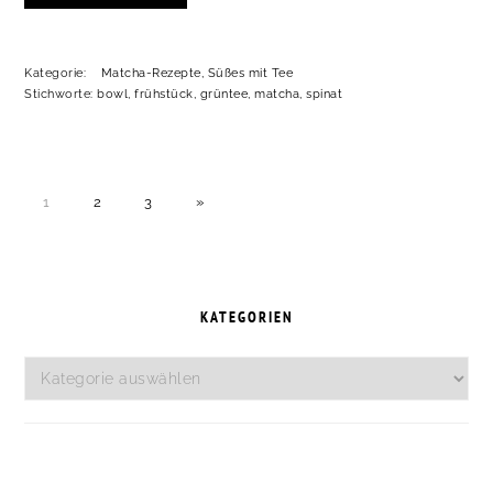
Kategorie:
Matcha-Rezepte
,
Süßes mit Tee
Stichworte:
bowl
,
frühstück
,
grüntee
,
matcha
,
spinat
SEITE
SEITE
SEITE
NÄCHSTE
1
2
3
»
SEITE
SEITENSPALTE
KATEGORIEN
Kategorien