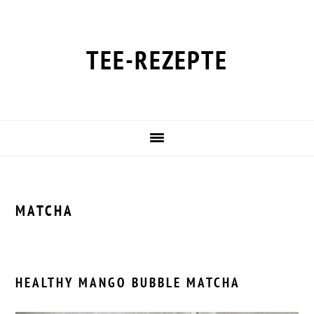
Zur
Zum
Zur
Zur
Hauptnavigation
Inhalt
Seitenspalte
Fußzeile
springen
springen
springen
springen
TEE-REZEPTE
MATCHA
HEALTHY MANGO BUBBLE MATCHA