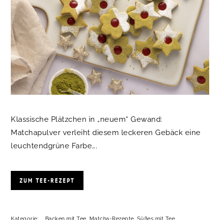
Klassische Plätzchen in „neuem“ Gewand:
Matchapulver verleiht diesem leckeren Gebäck eine
leuchtendgrüne Farbe….
ZUM TEE-REZEPT
Kategorie:
Backen mit Tee
,
Matcha-Rezepte
,
Süßes mit Tee
,