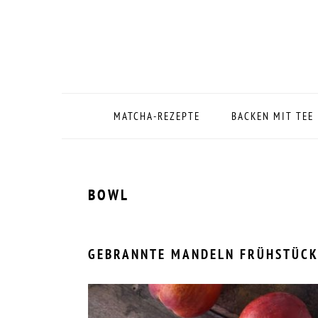
Zur
Zum
Zur
Zur
Hauptnavigation
Inhalt
Seitenspalte
Fußzeile
springen
springen
springen
springen
MATCHA-REZEPTE
BACKEN MIT TEE
BOWL
GEBRANNTE MANDELN FRÜHSTÜC