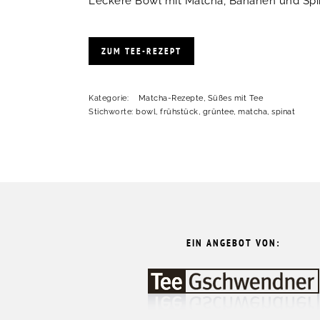
Leckere Bowl mit Matcha, Bananen und Spina
ZUM TEE-REZEPT
Kategorie:
Matcha-Rezepte
,
Süßes mit Tee
Stichworte:
bowl
,
frühstück
,
grüntee
,
matcha
,
spinat
FOOTER
EIN ANGEBOT VON: