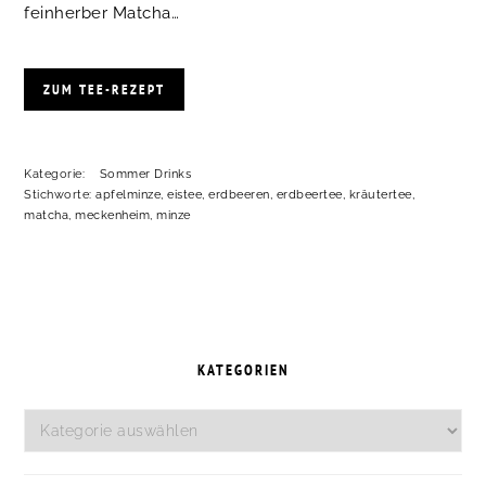
feinherber Matcha…
ZUM TEE-REZEPT
Kategorie:
Sommer Drinks
Stichworte:
apfelminze
,
eistee
,
erdbeeren
,
erdbeertee
,
kräutertee
,
matcha
,
meckenheim
,
minze
SEITENSPALTE
KATEGORIEN
Kategorien