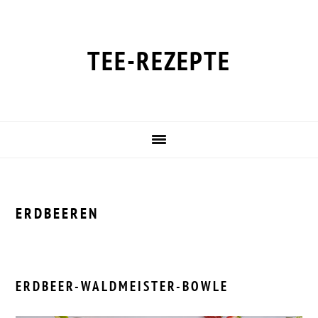
Zur
Zum
Zur
Zur
Hauptnavigation
Inhalt
Seitenspalte
Fußzeile
springen
springen
springen
springen
TEE-REZEPTE
ERDBEEREN
ERDBEER-WALDMEISTER-BOWLE