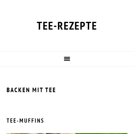
Zur
Zum
Zur
Zur
Hauptnavigation
Inhalt
Seitenspalte
Fußzeile
springen
springen
springen
springen
TEE-REZEPTE
BACKEN MIT TEE
TEE-MUFFINS