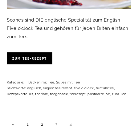
Scones sind DIE englische Spezialität zum English
Five o’clock Tea und gehören für jeden Briten einfach
zum Tee…
ZUM TEE-REZEPT
Kategorie:
Backen mit Tee
,
Süßes mit Tee
Stichworte:
englisch
,
englisches rezept
,
five o'clock
,
fünfuhrtee
,
Rezeptkarte-02
,
teatime
,
teegebäck
,
teerezept-postkarte-02
,
zum Tee
VORHERIGE
SEITE
SEITE
SEITE
SEITE
«
1
2
3
4
SEITE