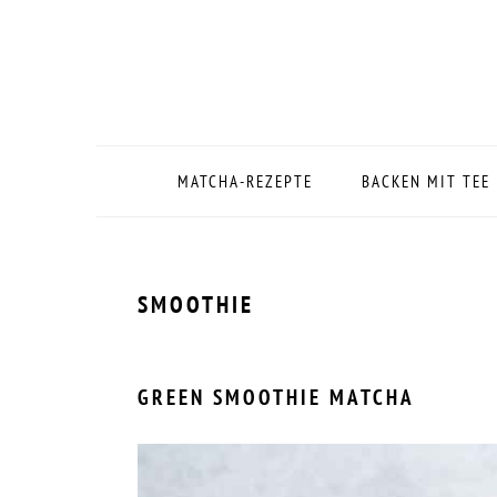
Zur
Zum
Zur
Zur
Hauptnavigation
Inhalt
Seitenspalte
Fußzeile
springen
springen
springen
springen
MATCHA-REZEPTE
BACKEN MIT TEE
SMOOTHIE
GREEN SMOOTHIE MATCHA