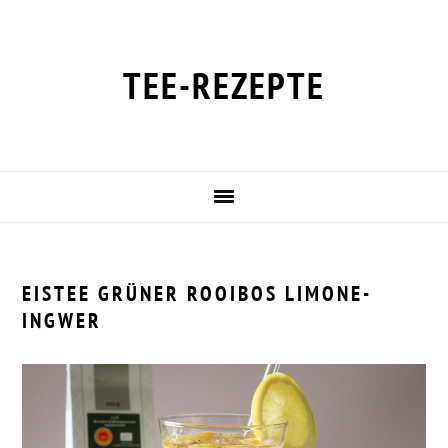
Zur
Zum
Zur
Zur
Hauptnavigation
Inhalt
Seitenspalte
Fußzeile
springen
springen
springen
springen
TEE-REZEPTE
EISTEE GRÜNER ROOIBOS LIMONE-
INGWER