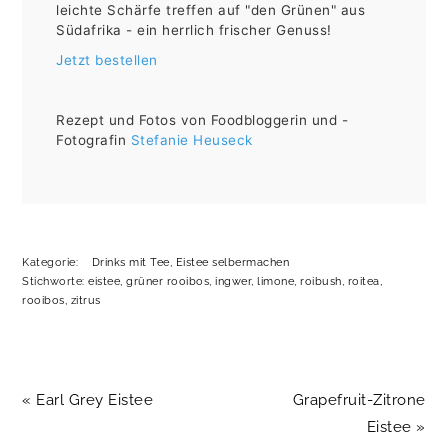
leichte Schärfe treffen auf "den Grünen" aus
Südafrika - ein herrlich frischer Genuss!
Jetzt bestellen
Rezept und Fotos von Foodbloggerin und -
Fotografin
Stefanie Heuseck
Kategorie:
Drinks mit Tee
,
Eistee selbermachen
Stichworte:
eistee
,
grüner rooibos
,
ingwer
,
limone
,
roibush
,
roitea
,
rooibos
,
zitrus
Vorheriger
Nächster
« Earl Grey Eistee
Grapefruit-Zitrone
Beitrag:
Beitrag:
Eistee »