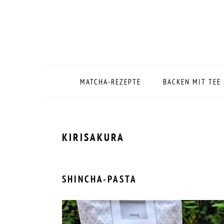
Zur
Zum
Zur
Zur
Hauptnavigation
Inhalt
Seitenspalte
Fußzeile
springen
springen
springen
springen
MATCHA-REZEPTE
BACKEN MIT TEE
KIRISAKURA
SHINCHA-PASTA