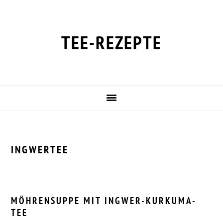
Zur
Zum
Zur
Zur
Hauptnavigation
Inhalt
Seitenspalte
Fußzeile
springen
springen
springen
springen
TEE-REZEPTE
INGWERTEE
MÖHRENSUPPE MIT INGWER-KURKUMA-
TEE