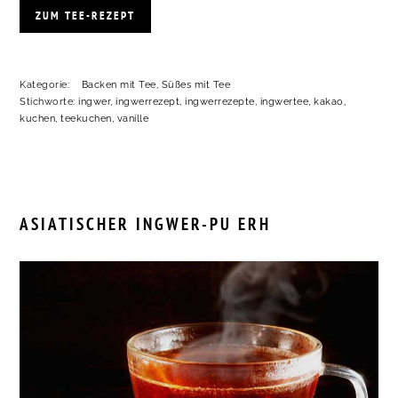
ZUM TEE-REZEPT
Kategorie:
Backen mit Tee
,
Süßes mit Tee
Stichworte:
ingwer
,
ingwerrezept
,
ingwerrezepte
,
ingwertee
,
kakao
,
kuchen
,
teekuchen
,
vanille
ASIATISCHER INGWER-PU ERH