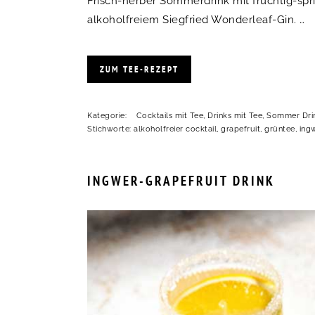
Frisch-herber Sommerdrink mit fruchtig-spr
alkoholfreiem Siegfried Wonderleaf-Gin. …
ZUM TEE-REZEPT
Kategorie:
Cocktails mit Tee
,
Drinks mit Tee
,
Sommer Dri
Stichworte:
alkoholfreier cocktail
,
grapefruit
,
grüntee
,
ing
INGWER-GRAPEFRUIT DRINK