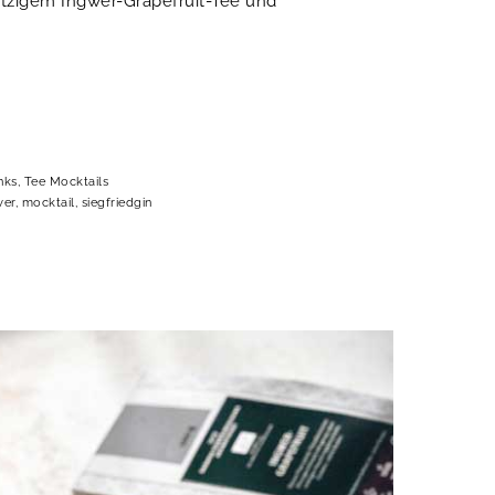
itzigem Ingwer-Grapefruit-Tee und
nks
,
Tee Mocktails
wer
,
mocktail
,
siegfriedgin