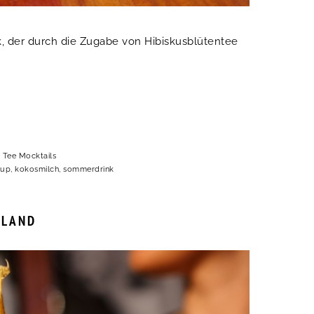
, der durch die Zugabe von Hibiskusblütentee
,
Tee Mocktails
rup
,
kokosmilch
,
sommerdrink
RLAND