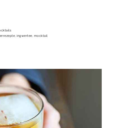
cktails
errezepte
,
ingwertee
,
mocktail