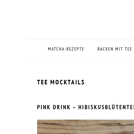
Zur
Zum
Zur
Zur
Hauptnavigation
Inhalt
Seitenspalte
Fußzeile
springen
springen
springen
springen
MATCHA-REZEPTE
BACKEN MIT TEE
TEE MOCKTAILS
PINK DRINK – HIBISKUSBLÜTENT