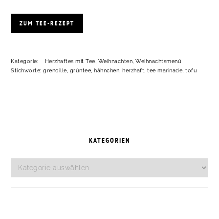
ZUM TEE-REZEPT
Kategorie:
Herzhaftes mit Tee
,
Weihnachten
,
Weihnachtsmenü
Stichworte:
grenoille
,
grüntee
,
hähnchen
,
herzhaft
,
tee marinade
,
tofu
SEITENSPALTE
KATEGORIEN
Kategorien