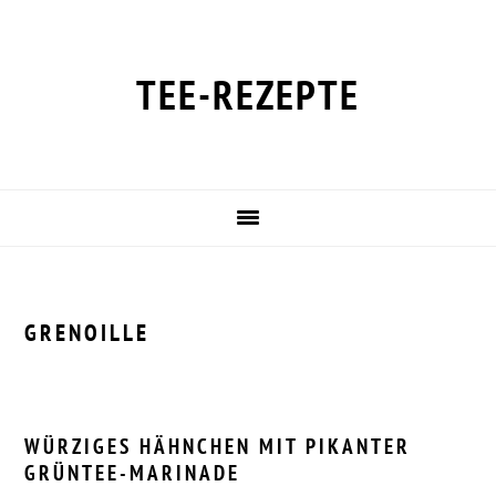
Zur
Zum
Zur
Zur
Hauptnavigation
Inhalt
Seitenspalte
Fußzeile
springen
springen
springen
springen
TEE-REZEPTE
GRENOILLE
WÜRZIGES HÄHNCHEN MIT PIKANTER
GRÜNTEE-MARINADE