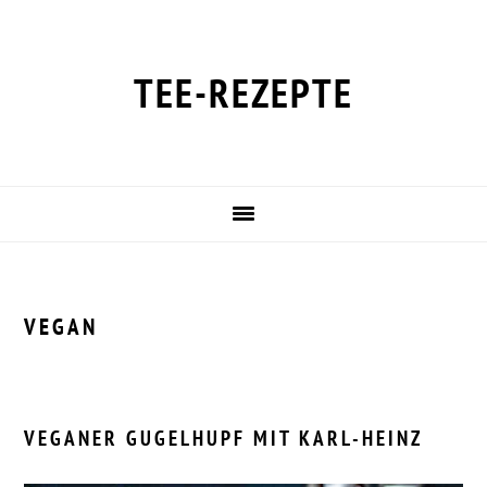
Zur
Zum
Zur
Zur
Hauptnavigation
Inhalt
Seitenspalte
Fußzeile
springen
springen
springen
springen
TEE-REZEPTE
VEGAN
VEGANER GUGELHUPF MIT KARL-HEINZ