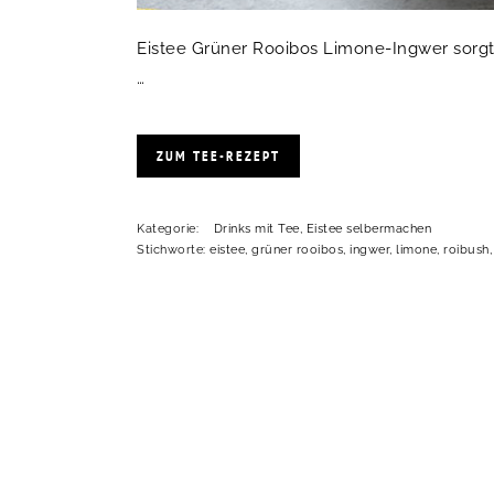
Eistee Grüner Rooibos Limone-Ingwer sorgt
…
ZUM TEE-REZEPT
Kategorie:
Drinks mit Tee
,
Eistee selbermachen
Stichworte:
eistee
,
grüner rooibos
,
ingwer
,
limone
,
roibush