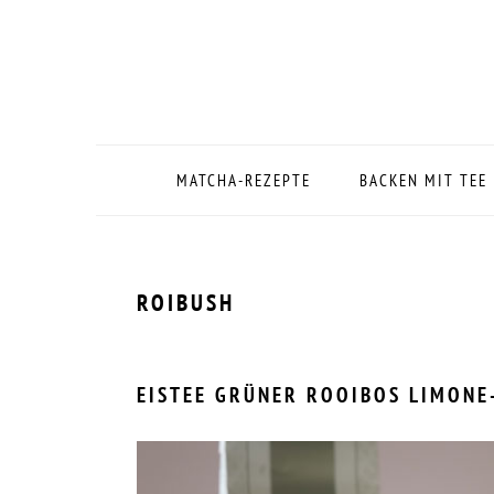
Zur
Zum
Zur
Zur
Hauptnavigation
Inhalt
Seitenspalte
Fußzeile
springen
springen
springen
springen
MATCHA-REZEPTE
BACKEN MIT TEE
ROIBUSH
EISTEE GRÜNER ROOIBOS LIMONE