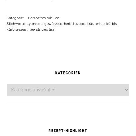
Kategorie:
Herzhaftes mit Tee
Stichworte:
ayurveda
,
gewürztee
,
herbstsuppe
,
kräutertee
,
kürbis
,
kürbisrezept
,
tee als gewürz
SEITENSPALTE
KATEGORIEN
Kategorien
REZEPT-HIGHLIGHT