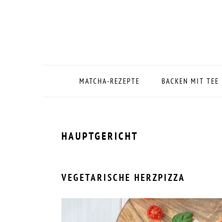
Zur
Zum
Zur
Zur
Hauptnavigation
Inhalt
Seitenspalte
Fußzeile
springen
springen
springen
springen
MATCHA-REZEPTE
BACKEN MIT TEE
HAUPTGERICHT
VEGETARISCHE HERZPIZZA