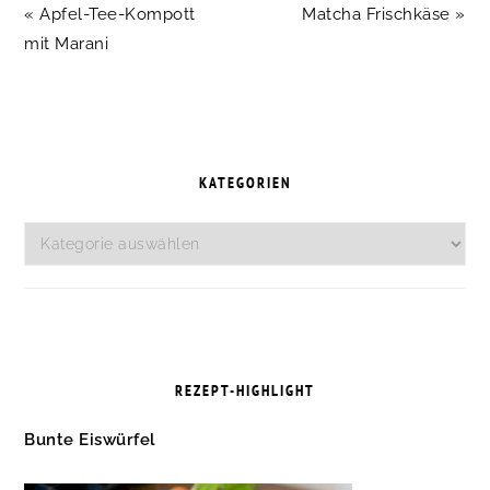
Vorheriger
Nächster
« Apfel-Tee-Kompott
Matcha Frischkäse »
Beitrag:
Beitrag:
mit Marani
SEITENSPALTE
KATEGORIEN
Kategorien
REZEPT-HIGHLIGHT
Bunte Eiswürfel