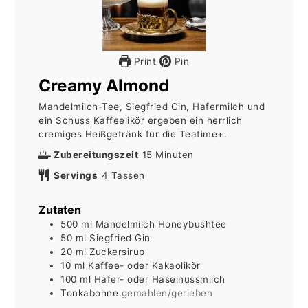
Print
Pin
Creamy Almond
Mandelmilch-Tee, Siegfried Gin, Hafermilch und
ein Schuss Kaffeelikör ergeben ein herrlich
cremiges Heißgetränk für die Teatime+.
Minuten
Zubereitungszeit
15
Minuten
Servings
4
Tassen
Zutaten
500
ml
Mandelmilch Honeybushtee
50
ml
Siegfried Gin
20
ml
Zuckersirup
10
ml
Kaffee- oder Kakaolikör
100
ml
Hafer- oder Haselnussmilch
Tonkabohne
gemahlen/gerieben