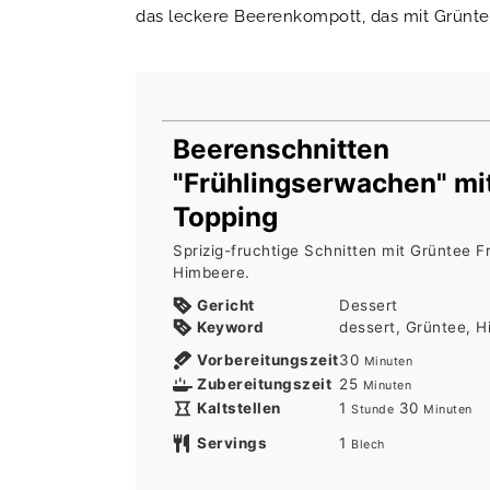
das leckere Beerenkompott, das mit Grünte
Beerenschnitten
"Frühlingserwachen" mi
Topping
Sprizig-fruchtige Schnitten mit Grüntee 
Himbeere.
Gericht
Dessert
Keyword
dessert, Grüntee, 
Minuten
Vorbereitungszeit
30
Minuten
Minuten
Zubereitungszeit
25
Minuten
Stunde
Minuten
Kaltstellen
1
30
Stunde
Minuten
Servings
1
Blech