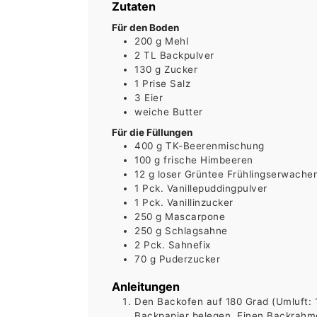
Zutaten
Für den Boden
200
g
Mehl
2
TL
Backpulver
130
g
Zucker
1
Prise
Salz
3
Eier
weiche Butter
Für die Füllungen
400
g
TK-Beerenmischung
100
g
frische Himbeeren
12
g
loser Grüntee Frühlingserwache
1
Pck.
Vanillepuddingpulver
1
Pck.
Vanillinzucker
250
g
Mascarpone
250
g
Schlagsahne
2
Pck.
Sahnefix
70
g
Puderzucker
Anleitungen
Den Backofen auf 180 Grad (Umluft: 
Backpapier belegen. Einen Backrahme