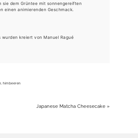
en sie dem Grüntee mit sonnengereiften
en einen animierenden Geschmack.
s wurden kreiert von Manuel Ragué
e
,
himbeeren
Nächster
Japanese Matcha Cheesecake »
Beitrag: