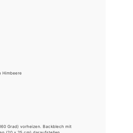
n Himbeere
160 Grad) vorheizen. Backblech mit
n (20 x 25 cm) daraufstellen.