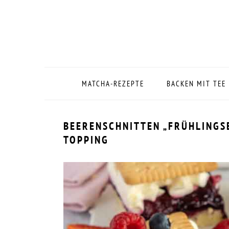
Zur
Zum
Zur
Zur
Hauptnavigation
Inhalt
Seitenspalte
Fußzeile
springen
springen
springen
springen
MATCHA-REZEPTE
BACKEN MIT TEE
BEERENSCHNITTEN „FRÜHLINGS
TOPPING