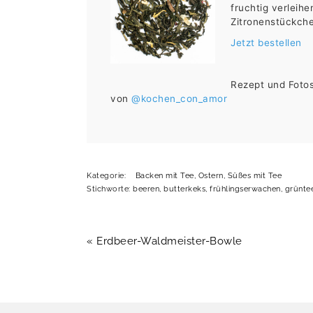
fruchtig verleih
Zitronenstückch
Jetzt bestellen
Rezept und Foto
von
@kochen_con_amor
Kategorie:
Backen mit Tee
,
Ostern
,
Süßes mit Tee
Stichworte:
beeren
,
butterkeks
,
frühlingserwachen
,
grünte
Vorheriger
« Erdbeer-Waldmeister-Bowle
Beitrag:
FOOTER