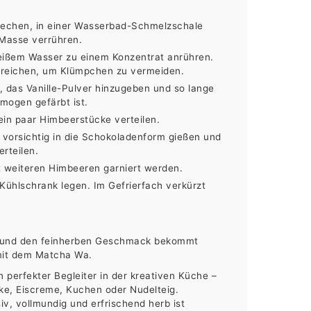
rechen, in einer Wasserbad-Schmelzschale
 Masse verrühren.
eißem Wasser zu einem Konzentrat anrühren.
streichen, um Klümpchen zu vermeiden.
, das Vanille-Pulver hinzugeben und so lange
mogen gefärbt ist.
ein paar Himbeerstücke verteilen.
orsichtig in die Schokoladenform gießen und
rteilen.
 weiteren Himbeeren garniert werden.
Kühlschrank legen. Im Gefrierfach verkürzt
be und den feinherben Geschmack bekommt
mit dem Matcha Wa.
 perfekter Begleiter in der kreativen Küche –
ke, Eiscreme, Kuchen oder Nudelteig.
v, vollmundig und erfrischend herb ist