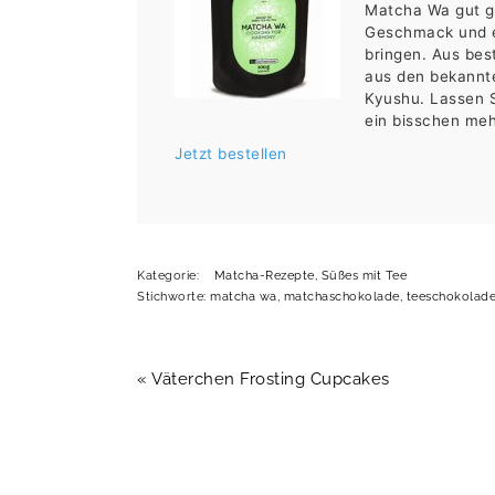
Matcha Wa gut ge
Geschmack und ei
bringen. Aus be
aus den bekannt
Kyushu. Lassen Si
ein bisschen meh
Jetzt bestellen
Kategorie:
Matcha-Rezepte
,
Süßes mit Tee
Stichworte:
matcha wa
,
matchaschokolade
,
teeschokolad
Vorheriger
« Väterchen Frosting Cupcakes
Beitrag: