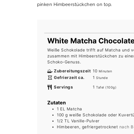
pinken Himbeerstückchen on top.
White Matcha Chocolat
Weiße Schokolade trifft auf Matcha und v
zusammen mit Himbeerstückchen zu eine
Schoko-Genuss.
Minuten
Zubereitungszeit
10
Minuten
Stunde
Gefrierzeit ca.
1
Stunde
Servings
1
Tafel (100g)
Zutaten
1
EL
Matcha
100
g
weiße Schokolade oder Kuvert
1/2
TL
Vanille-Pulver
Himbeeren, gefriergetrocknet
nach B