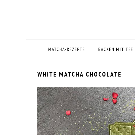
Zur
Zum
Zur
Zur
Hauptnavigation
Inhalt
Seitenspalte
Fußzeile
springen
springen
springen
springen
MATCHA-REZEPTE
BACKEN MIT TEE
WHITE MATCHA CHOCOLATE