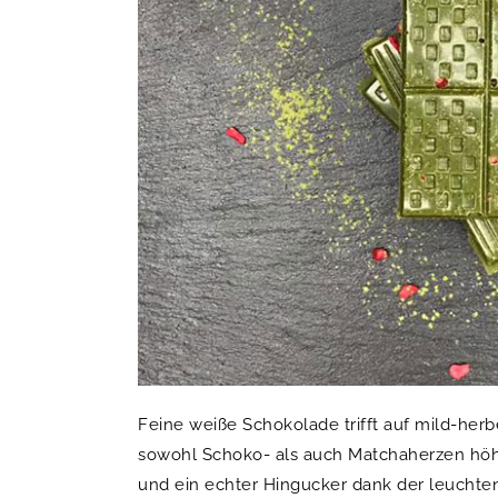
Feine weiße Schokolade trifft auf mild-herb
sowohl Schoko- als auch Matchaherzen höh
und ein echter Hingucker dank der leucht