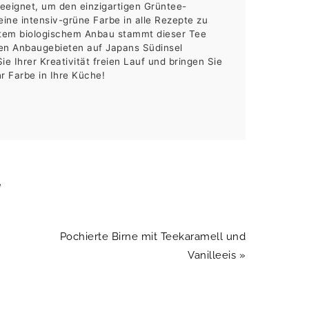
eignet, um den einzigartigen Grüntee-
ne intensiv-grüne Farbe in alle Rezepte zu
stem biologischem Anbau stammt dieser Tee
en Anbaugebieten auf Japans Südinsel
e Ihrer Kreativität freien Lauf und bringen Sie
r Farbe in Ihre Küche!
e
Nächster
Pochierte Birne mit Teekaramell und
Beitrag:
Vanilleeis »