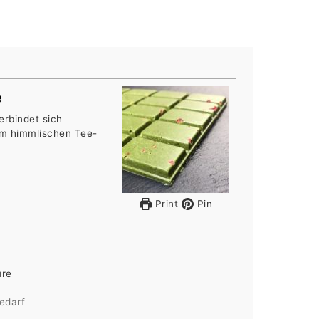
e
erbindet sich
m himmlischen Tee-
Print
Pin
üre
edarf