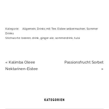
Kategorie:
Allgemein
,
Drinks mit Tee
,
Eistee selbermachen
,
Sommer
Drinks
Stichworte:
beeren
,
drink
,
ginger ale
,
sommerdrink
,
tulsi
Vorheriger
Nächster
« Kalimba Oleee
Passionsfrucht Sorbet
Beitrag:
Beitrag:
Nektarinen-Eistee
»
SEITENSPALTE
KATEGORIEN