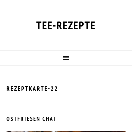
Zur
Zum
Zur
Zur
Hauptnavigation
Inhalt
Seitenspalte
Fußzeile
springen
springen
springen
springen
TEE-REZEPTE
REZEPTKARTE-22
OSTFRIESEN CHAI