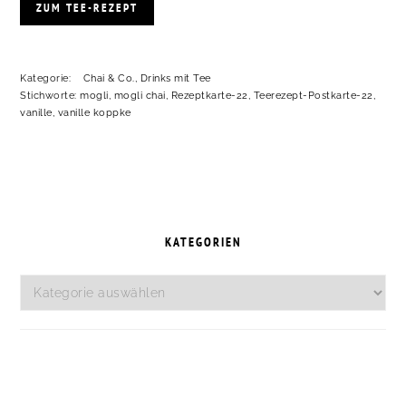
ZUM TEE-REZEPT
Kategorie:
Chai & Co.
,
Drinks mit Tee
Stichworte:
mogli
,
mogli chai
,
Rezeptkarte-22
,
Teerezept-Postkarte-22
,
vanille
,
vanille koppke
SEITENSPALTE
KATEGORIEN
Kategorien