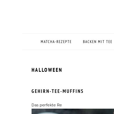
Zur
Zum
Zur
Zur
Hauptnavigation
Inhalt
Seitenspalte
Fußzeile
springen
springen
springen
springen
MATCHA-REZEPTE
BACKEN MIT TEE
HALLOWEEN
GEHIRN-TEE-MUFFINS
Das perfekte Re