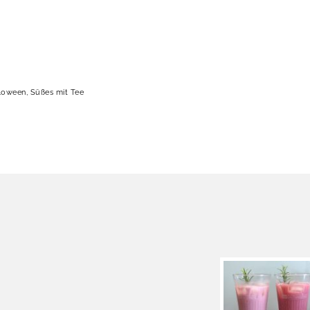
loween
,
Süßes mit Tee