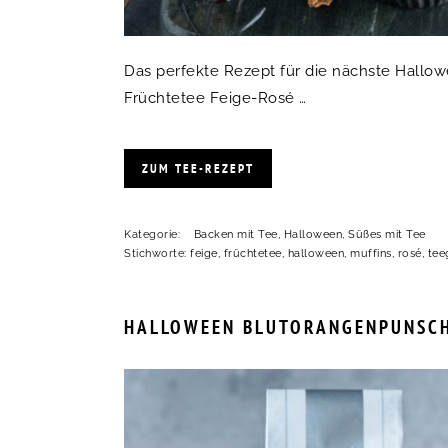
Das perfekte Rezept für die nächste Hallow
Früchtetee Feige-Rosé …
ZUM TEE-REZEPT
Kategorie:
Backen mit Tee
,
Halloween
,
Süßes mit Tee
Stichworte:
feige
,
früchtetee
,
halloween
,
muffins
,
rosé
,
tee
HALLOWEEN BLUTORANGENPUNSC