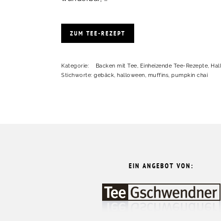
ZUM TEE-REZEPT
Kategorie:
Backen mit Tee
,
Einheizende Tee-Rezepte
,
Hal
Stichworte:
gebäck
,
halloween
,
muffins
,
pumpkin chai
FOOTER
EIN ANGEBOT VON: