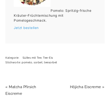
Pomelo: Spritzig-frische
Kräuter-Früchtemischung mit
Pomelogeschmack.
Jetzt bestellen
Kategorie:
Süßes mit Tee
,
Tee-Eis
Stichworte:
pomelo
,
sorbet
,
teesorbet
Vorheriger
Nächster
« Matcha Pfirsich
Hôjicha Eiscreme »
Beitrag:
Beitrag:
Eiscreme