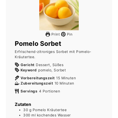
Print
Pin
Pomelo Sorbet
Erfrischend-zitroniges Sorbet mit Pomelo-
Kräutertee.
Gericht
Dessert, Süßes
Keyword
pomelo, Sorbet
Minuten
Vorbereitungszeit
15
Minuten
Minuten
Zubereitungszeit
10
Minuten
Servings
4
Portionen
Zutaten
30
g
Pomelo Kräutertee
300
ml
kochendes Wasser