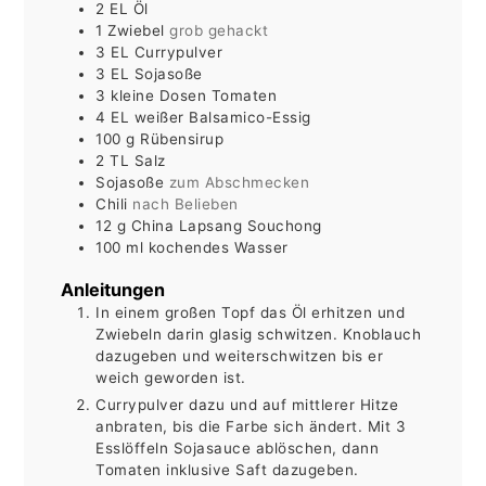
2
EL
Öl
1
Zwiebel
grob gehackt
3
EL
Currypulver
3
EL
Sojasoße
3
kleine
Dosen Tomaten
4
EL
weißer Balsamico-Essig
100
g
Rübensirup
2
TL
Salz
Sojasoße
zum Abschmecken
Chili
nach Belieben
12
g
China Lapsang Souchong
100
ml
kochendes Wasser
Anleitungen
In einem großen Topf das Öl erhitzen und
Zwiebeln darin glasig schwitzen.
Knoblauch
dazugeben und weiterschwitzen bis er
weich geworden ist.
Currypulver dazu und auf mittlerer Hitze
anbraten, bis die Farbe sich ändert.
Mit 3
Esslöffeln Sojasauce ablöschen, dann
Tomaten inklusive Saft dazugeben.