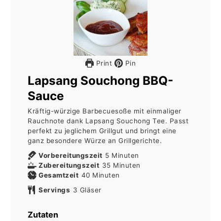
Print
Pin
Lapsang Souchong BBQ-
Sauce
Kräftig-würzige Barbecuesoße mit einmaliger
Rauchnote dank Lapsang Souchong Tee. Passt
perfekt zu jeglichem Grillgut und bringt eine
ganz besondere Würze an Grillgerichte.
Minuten
Vorbereitungszeit
5
Minuten
Minuten
Zubereitungszeit
35
Minuten
Minuten
Gesamtzeit
40
Minuten
Servings
3
Gläser
Zutaten