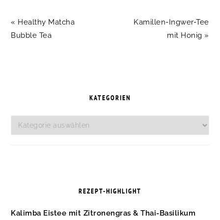
Vorheriger
Nächster
« Healthy Matcha
Kamillen-Ingwer-Tee
Beitrag:
Beitrag:
Bubble Tea
mit Honig »
SEITENSPALTE
KATEGORIEN
Kategorien
REZEPT-HIGHLIGHT
Kalimba Eistee mit Zitronengras & Thai-Basilikum