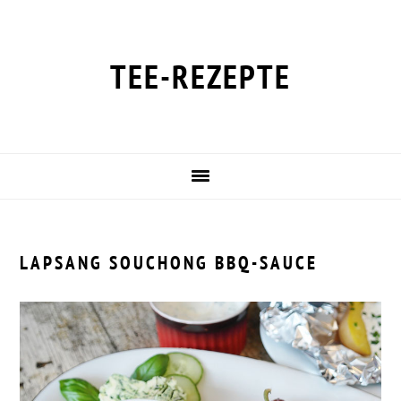
Zur
Zum
Zur
Zur
Hauptnavigation
Inhalt
Seitenspalte
Fußzeile
springen
springen
springen
springen
TEE-REZEPTE
LAPSANG SOUCHONG BBQ-SAUCE