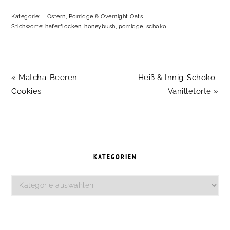
Kategorie:
Ostern
,
Porridge & Overnight Oats
Stichworte:
haferflocken
,
honeybush
,
porridge
,
schoko
Vorheriger
Nächster
« Matcha-Beeren
Heiß & Innig-Schoko-
Beitrag:
Beitrag:
Cookies
Vanilletorte »
SEITENSPALTE
KATEGORIEN
Kategorien