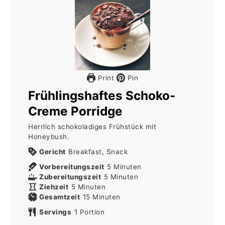
Print
Pin
Frühlingshaftes Schoko-
Creme Porridge
Herrlich schokoladiges Frühstück mit
Honeybush.
Gericht
Breakfast, Snack
Minuten
Vorbereitungszeit
5
Minuten
Minuten
Zubereitungszeit
5
Minuten
Minuten
Ziehzeit
5
Minuten
Minuten
Gesamtzeit
15
Minuten
Servings
1
Portion