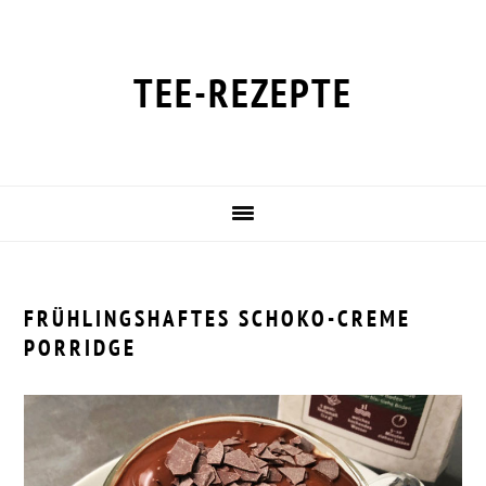
Zur
Zum
Zur
Zur
Hauptnavigation
Inhalt
Seitenspalte
Fußzeile
springen
springen
springen
springen
TEE-REZEPTE
FRÜHLINGSHAFTES SCHOKO-CREME
PORRIDGE